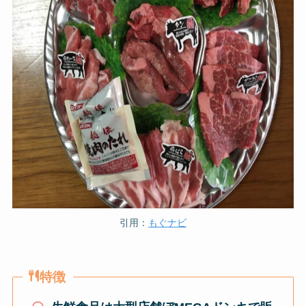
引用：
もぐナビ
特徴