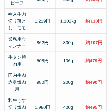
ビーフ
輸入牛肉
切り落と
1,219円
1.102kg
約
110円
し モモ
業務用ウ
862円
800g
約
107円
ィンナー
牛タン焼
508円
106g
約479円
肉用
国内牛肉
赤身焼肉
980円
200g
約490円
用
和牛うす
切り焼肉
1,980円
400g
約495円